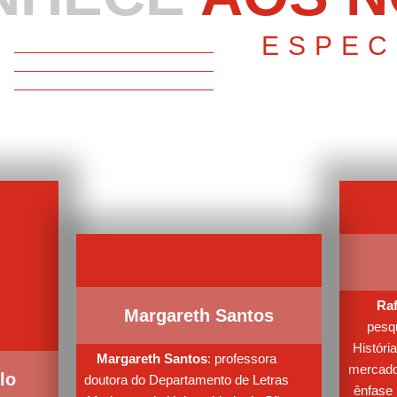
ESPEC
lo
Raf