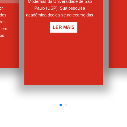
pesq
or,
Históri
Margareth Santos
 dos
mercado
res
ênfase 
Margareth Santos
: professora
, em
doutora do Departamento de Letras
tos
Modernas da Universidade de São
ce
Paulo (USP). Sua pesquisa
êmio
acadêmica dedica-se ao exame das
bos
relações entre literatura, história e
das
LER MAIS
arte no século XX, tanto na Espanha
r
como no contexto ibero-americano
n
na produção vinculada à Guerra
9, um
Civil Espanhola e ao pós-guerra civil
ção
espanhola. Autora da obra
Atua
Desastres do Pós-guerra Civil
eira
Espanhola e organizadora do dossiê
aify,
80 anos da Guerra Civil Espanhola:
vista
leituras e releituras e Mapas da
ersos