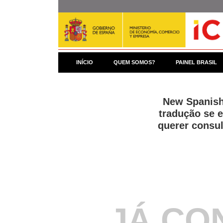
Pular
para
o
conteúdo
principal
INÍCIO
QUEM SOMOS?
PAINEL BRASIL
New Spanish 
tradução se 
querer consul
JÁ CO