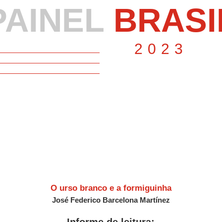
poesia hispânica dos últimos 30
guês,
PAINEL
BRASI
anos (1990-2020). Revista Caracol.
os
Atualmente desenvolve os projetos
lián
interinstitucionais (Brasil-Europa)
o no
2023
Mapas da poesia hispânica em que
ia e
discute relações entre arte e poesia
SP.
e Geografias culturais ibero-
americanas: paisagens, contato e
linguagens.
O urso branco e a formiguinha
José Federico Barcelona Martínez