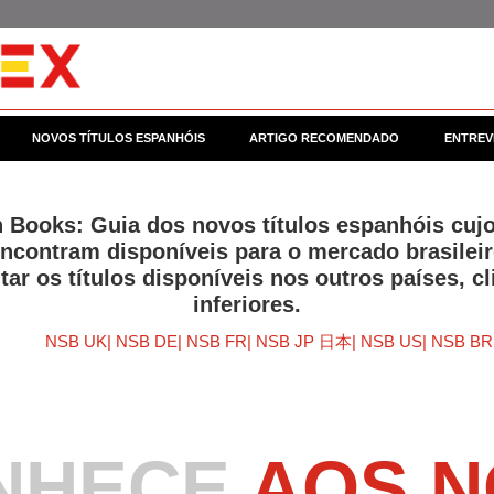
NOVOS TÍTULOS ESPANHÓIS
ARTIGO RECOMENDADO
ENTREV
Books: Guia dos novos títulos espanhóis cujo
encontram disponíveis para o mercado brasileir
tar os títulos disponíveis nos outros países, cl
inferiores.
NSB UK
NSB DE
NSB FR
NSB JP 日本
NSB US
NSB BR
NHECE
AOS 