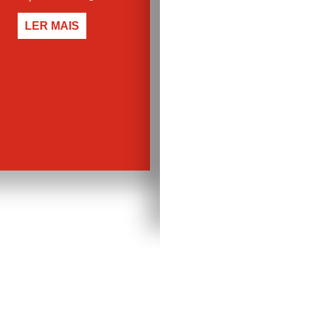
em Teoria Literária pela USP
uisador. Doutorando em
ministra cursos de escrita criat
a da Arte pela USP, atua no
literatura e filosofia. É autor 
 editorial desde 2013, com
quatro romances, dos quais 
na edição de catálogos de
LER MAIS
destaca "Uma tristeza infinita
exposições.
(2021), vencedor do Prêmio 
LER MAIS
Paulo de Romance do Ano, final
do Prêmio Candango e semifinal
do Prêmio Jabuti. Traduziu mai
30 livros do espanhol e do ingl