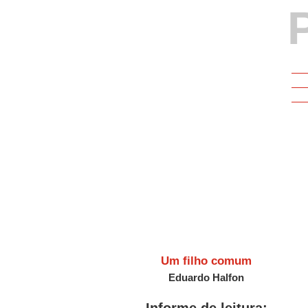
livros do espanhol para o portu
de autores como Juan Carl
Onetti, Alejandro Zambra e Ju
Herbert. É também mestrand
departamento de Teoria Literár
Literatura Comparada da U
Um filho comum
Eduardo Halfon