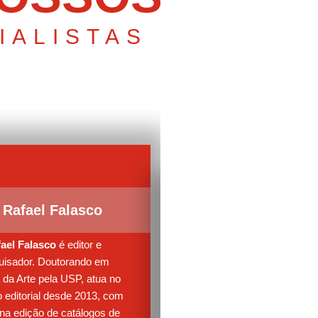
IALISTAS
Antônio Xerxenes
Rafael Falasco
Antônio Xerxenesky
é escrit
editor, professor e tradutor. Do
ael Falasco
é editor e