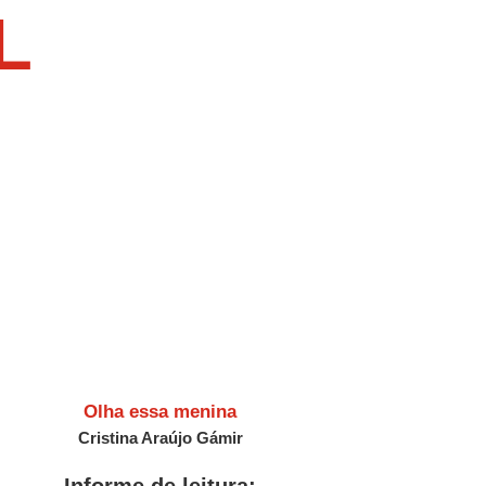
L
Olha essa menina
Es
Cristina Araújo Gámir