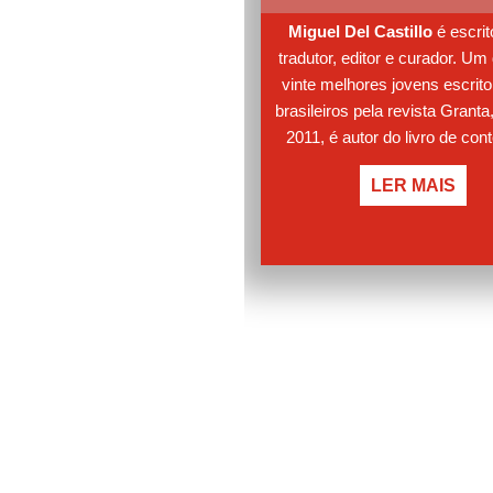
Miguel Del Castillo
é escrit
tradutor, editor e curador. Um
vinte melhores jovens escrito
brasileiros pela revista Granta
2011, é autor do livro de con
Restinga (2015) e do roman
LER MAIS
Cancún (2019, finalista do Pr
São Paulo de Literatura), am
publicados pela Companhia 
Letras. Em 2018, foi escrito
residente na Fondation Ja
Michalski, na Suíça, e, em 201
dos convidados da programa
principal da Flip, em Paraty. 
como curador no Instituto Mor
Salles, e foi editor da Cosac N
do site da revista ZUM e da re
Noz. Como tradutor, verteu div