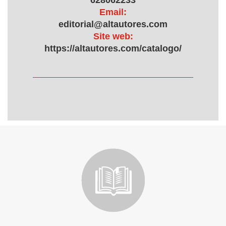
628062233
Email:
editorial@altautores.com
Site web:
https://altautores.com/catalogo/