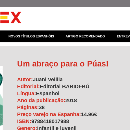
NOVOS TÍTULOS ESPANHÓIS
ARTIGO RECOMENDADO
ENTREV
Um abraço para o Púas!
Autor:
Juani Velilla
Editorial:
Editorial BABIDI-BÚ
Língua:
Espanhol
Ano da publicação:
2018
Páginas:
38
Preço varejo na Espanha:
14.96€
ISBN:
9788418017988
Genero:
Infantil e juvenil