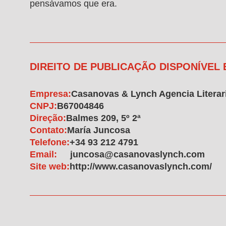
pensávamos que era.
DIREITO DE PUBLICAÇÃO DISPONÍVEL
Empresa:
Casanovas & Lynch Agencia Literar
CNPJ:
B67004846
Direção:
Balmes 209, 5º 2ª
Contato:
María Juncosa
Telefone:
+34 93 212 4791
Email:
juncosa@casanovaslynch.com
Site web:
http://www.casanovaslynch.com/