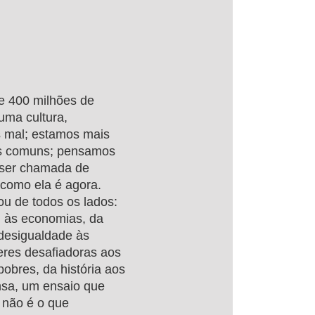
e 400 milhões de
uma cultura,
 mal; estamos mais
res comuns; pensamos
 ser chamada de
 como ela é agora.
ou de todos os lados:
n às economias, da
 desigualdade às
heres desafiadoras aos
pobres, da história aos
nsa, um ensaio que
 não é o que