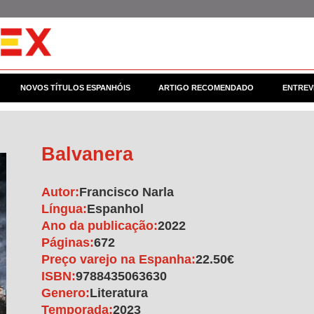
NOVOS TÍTULOS ESPANHÓIS
ARTIGO RECOMENDADO
ENTREV
Balvanera
Autor:
Francisco Narla
Língua:
Espanhol
Ano da publicação:
2022
Páginas:
672
Preço varejo na Espanha:
22.50€
ISBN:
9788435063630
Genero:
Literatura
Temporada:
2023