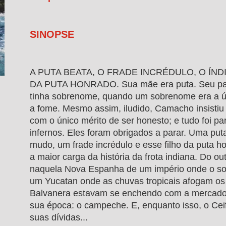
SINOPSE
A PUTA BEATA, O FRADE INCRÉDULO, O ÍND
DA PUTA HONRADO. Sua mãe era puta. Seu pai 
tinha sobrenome, quando um sobrenome era a ún
a fome. Mesmo assim, iludido, Camacho insisti
com o único mérito de ser honesto; e tudo foi pa
infernos. Eles foram obrigados a parar. Uma put
mudo, um frade incrédulo e esse filho da puta h
a maior carga da história da frota indiana. Do ou
naquela Nova Espanha de um império onde o so
um Yucatan onde as chuvas tropicais afogam os
Balvanera estavam se enchendo com a mercador
sua época: o campeche. E, enquanto isso, o Cei
suas dívidas...