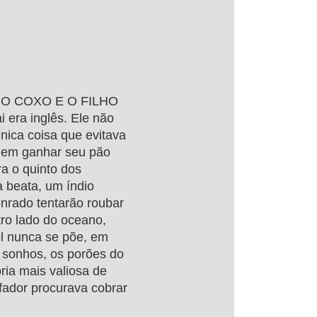
IO COXO E O FILHO
era inglês. Ele não
ica coisa que evitava
u em ganhar seu pão
ra o quinto dos
a beata, um índio
onrado tentarão roubar
tro lado do oceano,
l nunca se põe, em
 sonhos, os porões do
ia mais valiosa de
fador procurava cobrar