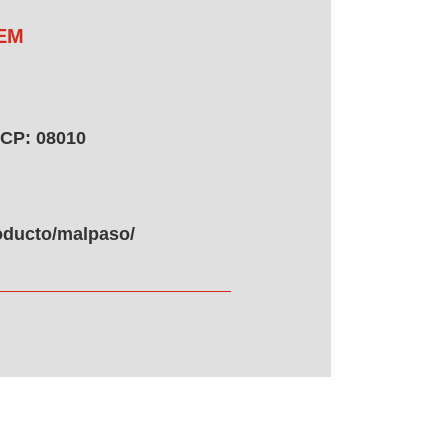
 EM
 CP: 08010
roducto/malpaso/