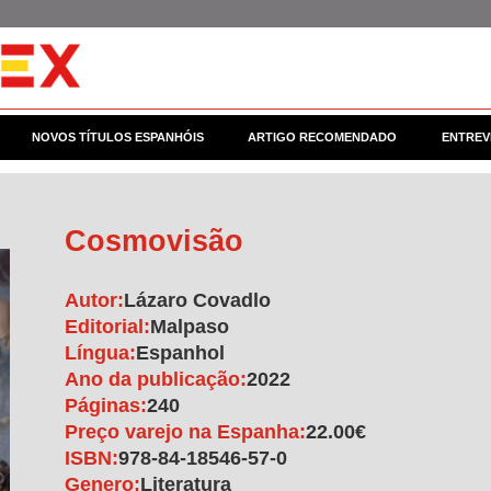
NOVOS TÍTULOS ESPANHÓIS
ARTIGO RECOMENDADO
ENTREV
Cosmovisão
Autor:
Lázaro Covadlo
Editorial:
Malpaso
Língua:
Espanhol
Ano da publicação:
2022
Páginas:
240
Preço varejo na Espanha:
22.00€
ISBN:
978-84-18546-57-0
Genero:
Literatura