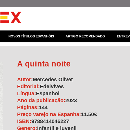
NOVOS TÍTULOS ESPANHÓIS
ARTIGO RECOMENDADO
ENTREV
A quinta noite
Autor:
Mercedes Olivet
Editorial:
Edelvives
Língua:
Espanhol
Ano da publicação:
2023
Páginas:
144
Preço varejo na Espanha:
11.50€
ISBN:
9788414046227
Genero:
Infantil e juvenil