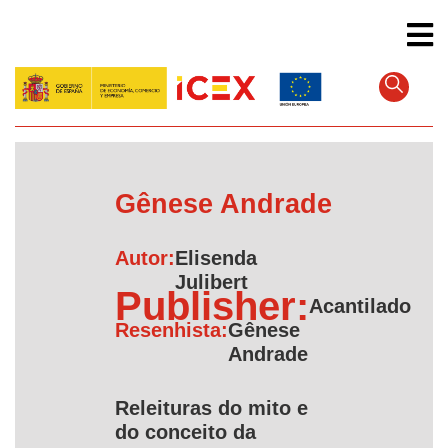
Pular
para
o
conteúdo
principal
Gênese Andrade
Autor:
Elisenda
Julibert
Publisher:
Acantilado
Resenhista:
Gênese
Andrade
Releituras do mito e
do conceito da