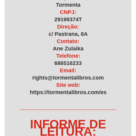
Tormenta
CNPJ:
29199374T
Direção:
c/ Pastrana, 8A
Contato:
Ane Zulaika
Telefone:
686516233
Email:
rights@tormentalibros.com
Site web:
https://tormentalibros.com/es
INFORME DE
LEITURA: