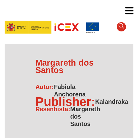
Pular
para
o
conteúdo
principal
Margareth dos
Santos
Autor:
Fabiola
Anchorena
Publisher:
Kalandraka
Resenhista:
Margareth
dos
Santos