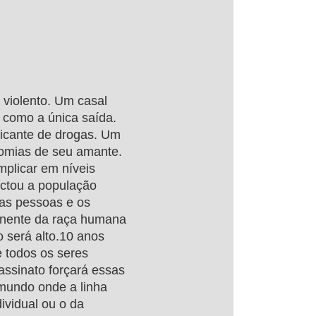
violento. Um casal
 como a única saída.
ficante de drogas. Um
nomias de seu amante.
mplicar em níveis
ectou a população
as pessoas e os
inente da raça humana
o será alto.10 anos
 todos os seres
assinato forçará essas
mundo onde a linha
ividual ou o da