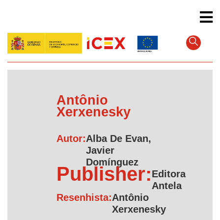
Pular
para
o
conteúdo
principal
Antônio
Xerxenesky
Autor:
Alba De Evan,
Javier
Domínguez
Publisher:
Editora
Antela
Resenhista:
Antônio
Xerxenesky