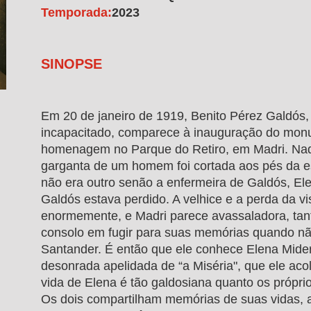
Temporada:
2023
SINOPSE
Em 20 de janeiro de 1919, Benito Pérez Galdós
incapacitado, comparece à inauguração do mo
homenagem no Parque do Retiro, em Madri. Naq
garganta de um homem foi cortada aos pés da es
não era outro senão a enfermeira de Galdós, El
Galdós estava perdido. A velhice e a perda da v
enormemente, e Madri parece avassaladora, tan
consolo em fugir para suas memórias quando nã
Santander. É então que ele conhece Elena Mide
desonrada apelidada de “a Miséria", que ele aco
vida de Elena é tão galdosiana quanto os própri
Os dois compartilham memórias de suas vidas, 