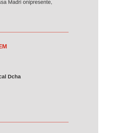
sa Madri onipresente,
 EM
cal Dcha