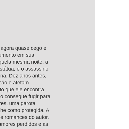
, agora quase cego e
numento em sua
uela mesma noite, a
tátua, e o assassino
ena. Dez anos antes,
isão o afetam
to que ele encontra
o consegue fugir para
res, uma garota
lhe como protegida. A
os romances do autor.
amores perdidos e as