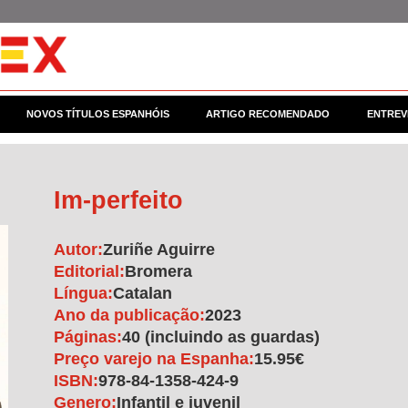
NOVOS TÍTULOS ESPANHÓIS
ARTIGO RECOMENDADO
ENTREV
Im-perfeito
Autor:
Zuriñe Aguirre
Editorial:
Bromera
Língua:
Catalan
Ano da publicação:
2023
Páginas:
40 (incluindo as guardas)
Preço varejo na Espanha:
15.95€
ISBN:
978-84-1358-424-9
Genero:
Infantil e juvenil