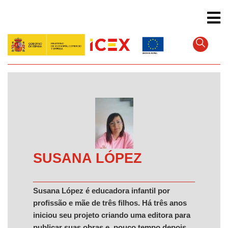
Pular
para
o
conteúdo
principal
SUSANA LÓPEZ
Susana López é educadora infantil por
profissão e mãe de três filhos. Há três anos
iniciou seu projeto criando uma editora para
publicar suas obras e, pouco tempo depois,