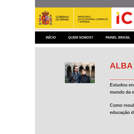
Pular
para
o
conteúdo
principal
INÍCIO
QUEM SOMOS?
PAINEL BRASIL
ALBA
Estudou en
mundo da ed
Como result
educação do