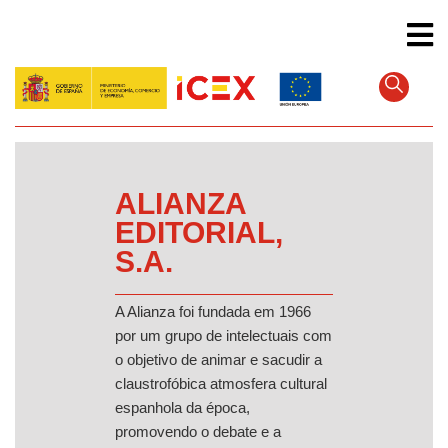
Pular
para
o
conteúdo
principal
ALIANZA
EDITORIAL,
S.A.
A Alianza foi fundada em 1966
por um grupo de intelectuais com
o objetivo de animar e sacudir a
claustrofóbica atmosfera cultural
espanhola da época,
promovendo o debate e a