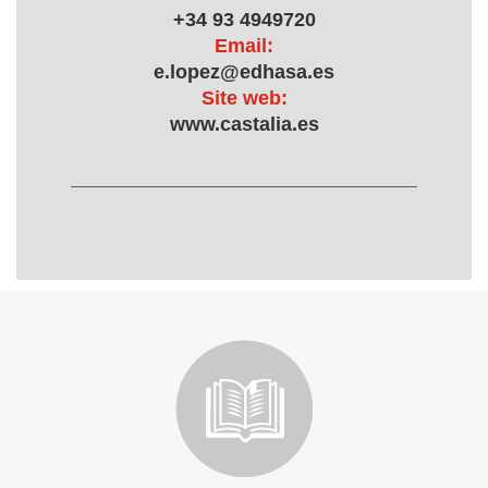
+34 93 4949720
Email:
e.lopez@edhasa.es
Site web:
www.castalia.es