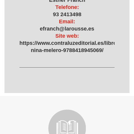
Esther Franch
Telefone:
93 2413498
Email:
efranch@larousse.es
Site web:
https://www.contraluzeditorial.es/libro/contr
nina-melero-9788418945069/