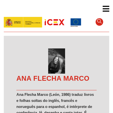
Pular
para
o
conteúdo
principal
ANA FLECHA MARCO
Ana Flecha Marco (León, 1986) traduz livros
e folhas soltas do inglês, francês e
norueguês para o espanhol, é intérprete de
conferência, lê, desenha e canta jotas. É