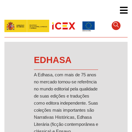
Pular
para
o
conteúdo
principal
EDHASA
A Edhasa, com mais de 75 anos
no mercado tornou-se referência
no mundo editorial pela qualidade
de suas edições e traduções
como editora independente. Suas
coleções mais importantes são
Narrativas Históricas, Edhasa
Literária (ficção contemporânea e
clássica) e Ensayo.