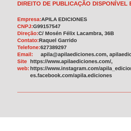
DIREITO DE PUBLICAÇÃO DISPONÍVEL
Empresa:
APILA EDICIONES
CNPJ:
G99157547
Direção:
C/ Mosén Félix Lacambra, 36B
Contato:
Raquel Garrido
Telefone:
627389297
Email:
apila@apilaediciones.com, apilaed
Site
https://www.apilaediciones.com/,
web:
https://www.instagram.com/apila_edicione
es.facebook.com/apila.ediciones