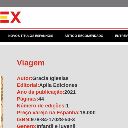
NOVOS TÍTULOS ESPANHÓIS
ARTIGO RECOMENDADO
ENTREV
Viagem
Autor:
Gracia Iglesias
Editorial:
Apila Ediciones
Ano da publicação:
2021
Páginas:
44
Número de edições:
1
Preço varejo na Espanha:
18.00€
ISBN:
978-84-17028-50-3
Genero:
Infantil e juvenil