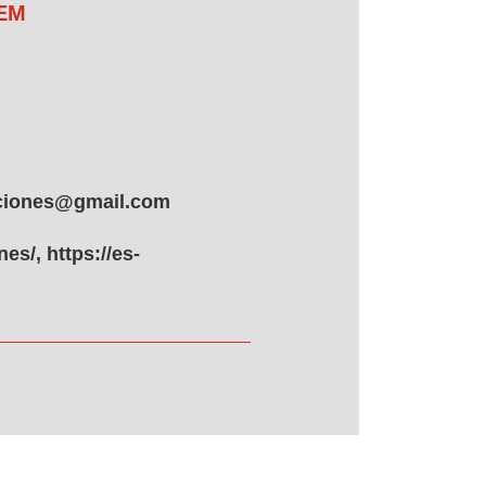
 EM
iciones@gmail.com
s/, https://es-