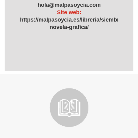
hola@malpasoycia.com
Site web:
https://malpasoycia.es/libreria/siembra-
novela-grafica/