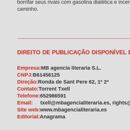
borrifar seus rivais com gasolina dialética e inc
caminho.
DIREITO DE PUBLICAÇÃO DISPONÍVEL
Empresa:
MB agencia literaria S.L.
CNPJ:
B61456125
Direção:
Ronda de Sant Pere 62, 1º 2ª
Contato:
Torrent Txell
Telefone:
652986591
Email:
txell@mbagencialiteraria.es, rights
Site web:
www.mbagencialiteraria.es
Editorial:
Anagrama