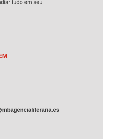
endiar tudo em seu
 EM
@mbagencialiteraria.es