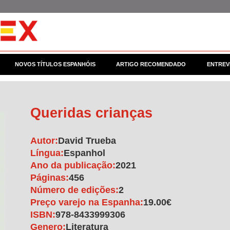
NOVOS TÍTULOS ESPANHÓIS
ARTIGO RECOMENDADO
ENTREV
Queridas crianças
Autor:
David Trueba
Língua:
Espanhol
Ano da publicação:
2021
Páginas:
456
Número de edições:
2
Preço varejo na Espanha:
19.00€
ISBN:
978-8433999306
Genero:
Literatura