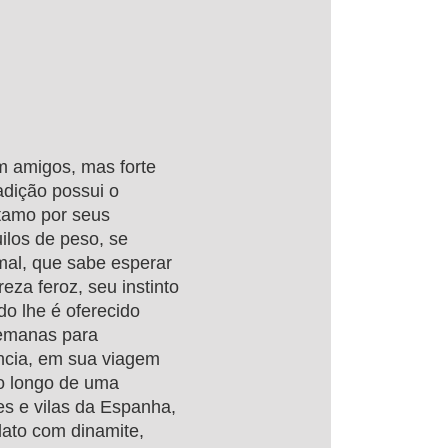
m amigos, mas forte
adição possui o
ótamo por seus
ilos de peso, se
imal, que sabe esperar
za feroz, seu instinto
do lhe é oferecido
semanas para
ncia, em sua viagem
Ao longo de uma
es e vilas da Espanha,
dato com dinamite,