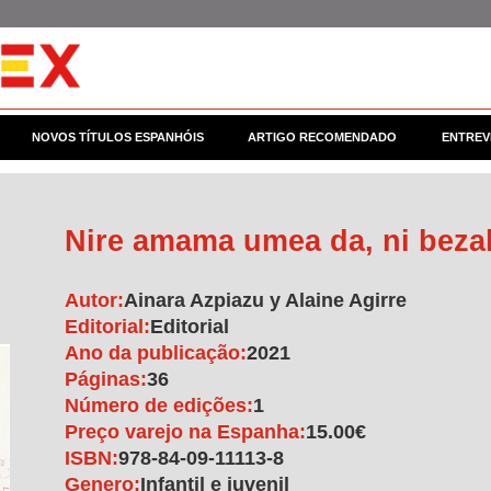
NOVOS TÍTULOS ESPANHÓIS
ARTIGO RECOMENDADO
ENTREV
Nire amama umea da, ni beza
Autor:
Ainara Azpiazu y Alaine Agirre
Editorial:
Editorial
Ano da publicação:
2021
Páginas:
36
Número de edições:
1
Preço varejo na Espanha:
15.00€
ISBN:
978-84-09-11113-8
Genero:
Infantil e juvenil