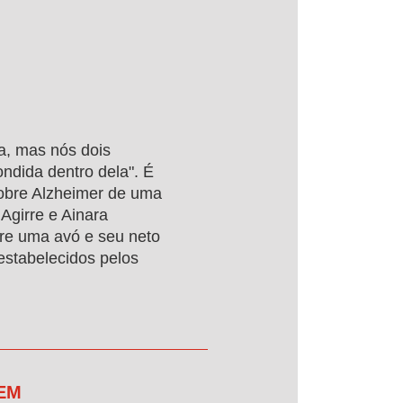
a, mas nós dois
ndida dentro dela". É
obre Alzheimer de uma
Agirre e Ainara
re uma avó e seu neto
stabelecidos pelos
 EM