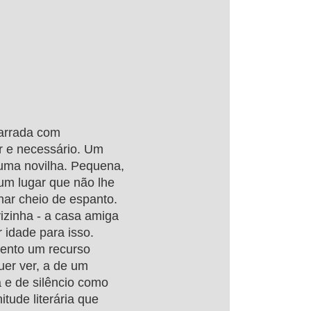
narrada com
dor e necessário. Um
m uma novilha. Pequena,
um lugar que não lhe
ar cheio de espanto.
izinha - a casa amiga
 idade para isso.
mento um recurso
uer ver, a de um
 e de silêncio como
tude literária que