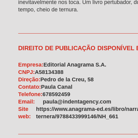
inevitavelmente nos toca. Um livro pertubador, 
tempo, cheio de ternura.
DIREITO DE PUBLICAÇÃO DISPONÍVEL
Empresa:
Editorial Anagrama S.A.
CNPJ:
A58134388
Direção:
Pedro de la Creu, 58
Contato:
Paula Canal
Telefone:
678592459
Email:
paula@indentagency.com
Site
https://www.anagrama-ed.es/libro/narra
web:
ternera/9788433999146/NH_661