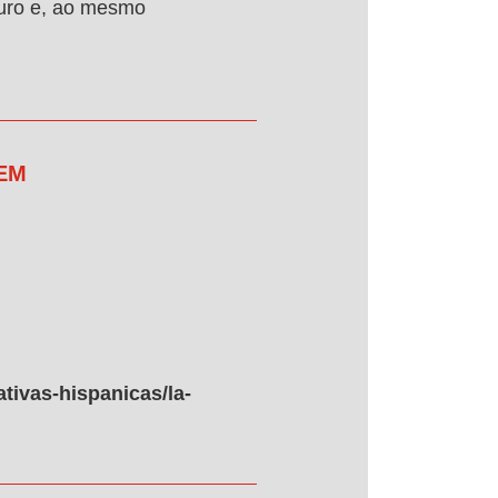
duro e, ao mesmo
 EM
tivas-hispanicas/la-