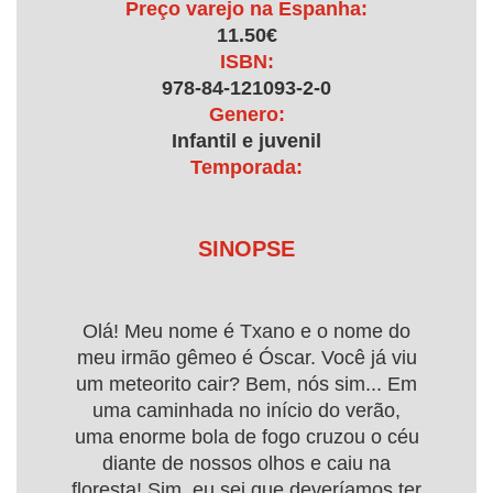
Preço varejo na Espanha:
11.50€
ISBN:
978-84-121093-2-0
Genero:
Infantil e juvenil
Temporada:
SINOPSE
Olá! Meu nome é Txano e o nome do
meu irmão gêmeo é Óscar. Você já viu
um meteorito cair? Bem, nós sim... Em
uma caminhada no início do verão,
uma enorme bola de fogo cruzou o céu
diante de nossos olhos e caiu na
floresta! Sim, eu sei que deveríamos ter