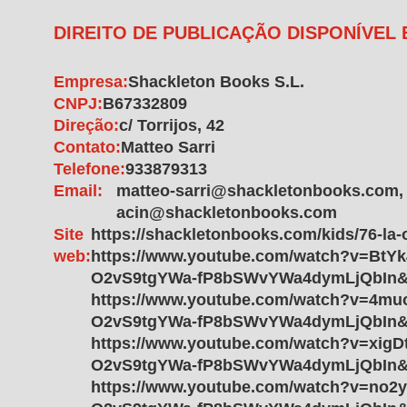
DIREITO DE PUBLICAÇÃO DISPONÍVEL
Empresa:
Shackleton Books S.L.
CNPJ:
B67332809
Direção:
c/ Torrijos, 42
Contato:
Matteo Sarri
Telefone:
933879313
Email:
matteo-sarri@shackletonbooks.com,
acin@shackletonbooks.com
Site
https://shackletonbooks.com/kids/76-la-
web:
https://www.youtube.com/watch?v=BtY
O2vS9tgYWa-fP8bSWvYWa4dymLjQbIn&
https://www.youtube.com/watch?v=4mu
O2vS9tgYWa-fP8bSWvYWa4dymLjQbIn&
https://www.youtube.com/watch?v=xigD
O2vS9tgYWa-fP8bSWvYWa4dymLjQbIn&
https://www.youtube.com/watch?v=no2