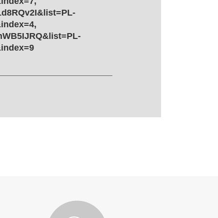
index=7,
1d8RQv2I&list=PL-
index=4,
mWB5IJRQ&list=PL-
index=9