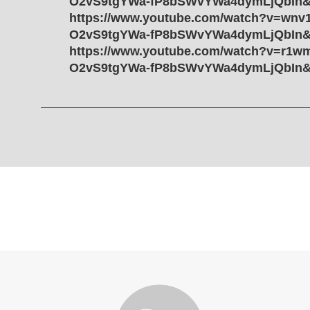
O2vS9tgYWa-fP8bSWvYWa4dymLjQbIn&
https://www.youtube.com/watch?v=wnv
O2vS9tgYWa-fP8bSWvYWa4dymLjQbIn&
https://www.youtube.com/watch?v=r1w
O2vS9tgYWa-fP8bSWvYWa4dymLjQbIn&