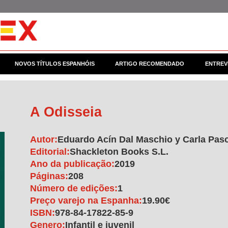
NOVOS TÍTULOS ESPANHÓIS
ARTIGO RECOMENDADO
ENTREV
A Odisseia
Autor:
Eduardo Acín Dal Maschio y Carla Pas
Editorial:
Shackleton Books S.L.
Ano da publicação:
2019
Páginas:
208
Número de edições:
1
Preço varejo na Espanha:
19.90€
ISBN:
978-84-17822-85-9
Genero:
Infantil e juvenil