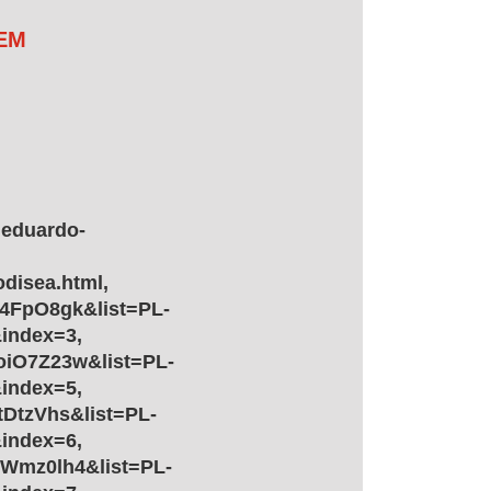
 EM
 eduardo-
odisea.html,
k4FpO8gk&list=PL-
index=3,
oiO7Z23w&list=PL-
index=5,
tDtzVhs&list=PL-
index=6,
yWmz0lh4&list=PL-