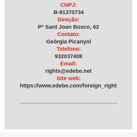
CNPJ:
B-91370734
Direção:
Pº Sant Joan Bosco, 62
Contato:
Geòrgia Picanyol
Telefone:
932037408
Email:
rights@edebe.net
Site web:
https://www.edebe.com/foreign_rights