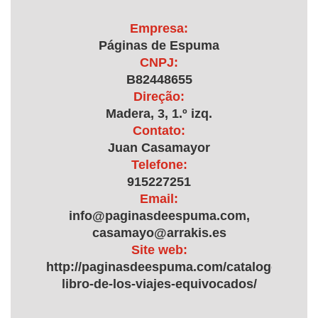
Empresa:
Páginas de Espuma
CNPJ:
B82448655
Direção:
Madera, 3, 1.º izq.
Contato:
Juan Casamayor
Telefone:
915227251
Email:
info@paginasdeespuma.com,
casamayo@arrakis.es
Site web:
http://paginasdeespuma.com/catalogo/el-
libro-de-los-viajes-equivocados/