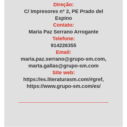
Direção:
C/ Impresores nº 2, PE Prado del
Espino
Contato:
Maria Paz Serrano Arrogante
Telefone:
914226355
Email:
maria.paz.serrano@grupo-sm.com,
marta.gallas@grupo-sm.com
Site web:
https://es.literaturasm.com/#gref,
https://www.grupo-sm.com/es/