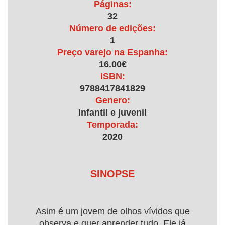
Páginas:
32
Número de edições:
1
Preço varejo na Espanha:
16.00€
ISBN:
9788417841829
Genero:
Infantil e juvenil
Temporada:
2020
SINOPSE
Asim é um jovem de olhos vívidos que
observa e quer aprender tudo. Ele já