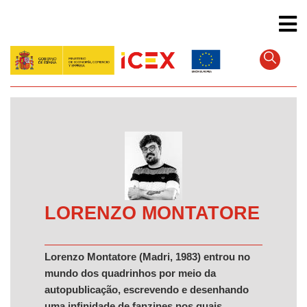
Pular
para
o
conteúdo
principal
LORENZO MONTATORE
Lorenzo Montatore (Madri, 1983) entrou no
mundo dos quadrinhos por meio da
autopublicação, escrevendo e desenhando
uma infinidade de fanzines nos quais