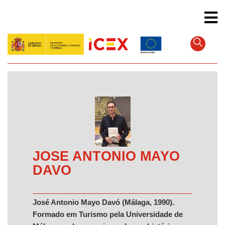
Pular
para
o
conteúdo
principal
JOSE ANTONIO MAYO
DAVO
José Antonio Mayo Davó (Málaga, 1990).
Formado em Turismo pela Universidade de