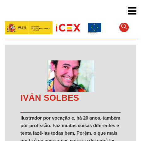
Pular
para
o
conteúdo
principal
IVÁN SOLBES
Ilustrador por vocação e, há 20 anos, também
por profissão. Faz muitas coisas diferentes e
tenta fazê-las todas bem. Porém, o que mais
gosta é de pensar nas coisas e desenhá-las.