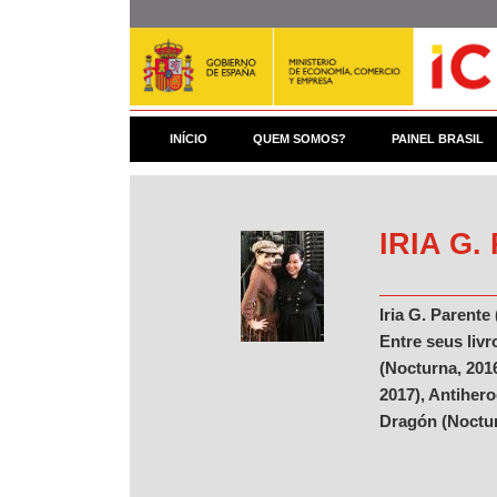
Pular
para
o
conteúdo
principal
INÍCIO
QUEM SOMOS?
PAINEL BRASIL
IRIA G
Iria G. Parente
Entre seus livr
(Nocturna, 2016
2017), Antihero
Dragón (Noctur