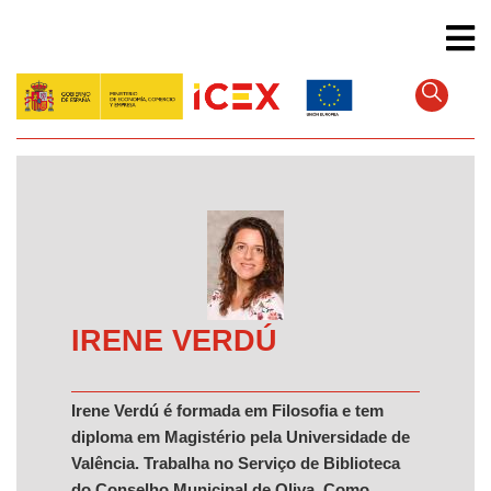
Pular
para
o
conteúdo
principal
IRENE VERDÚ
Irene Verdú é formada em Filosofia e tem
diploma em Magistério pela Universidade de
Valência. Trabalha no Serviço de Biblioteca
do Conselho Municipal de Oliva. Como