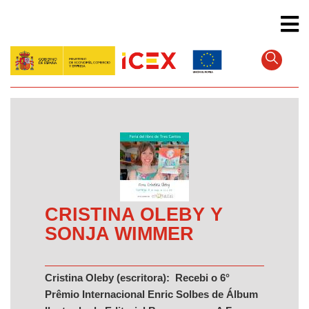
Pular
para
o
conteúdo
principal
CRISTINA OLEBY Y
SONJA WIMMER
Cristina Oleby (escritora): Recebi o 6°
Prêmio Internacional Enric Solbes de Álbum