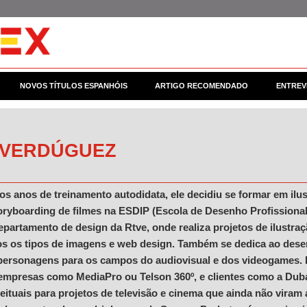
NOVOS TÍTULOS ESPANHÓIS
ARTIGO RECOMENDADO
ENTREV
 VERDÚGUEZ
s anos de treinamento autodidata, ele decidiu se formar em ilustr
toryboarding de filmes na ESDIP (Escola de Desenho Profissional
epartamento de design da Rtve, onde realiza projetos de ilustraç
os os tipos de imagens e web design. Também se dedica ao dese
personagens para os campos do audiovisual e dos videogames. P
a empresas como MediaPro ou Telson 360º, e clientes como a Duba
tuais para projetos de televisão e cinema que ainda não viram a