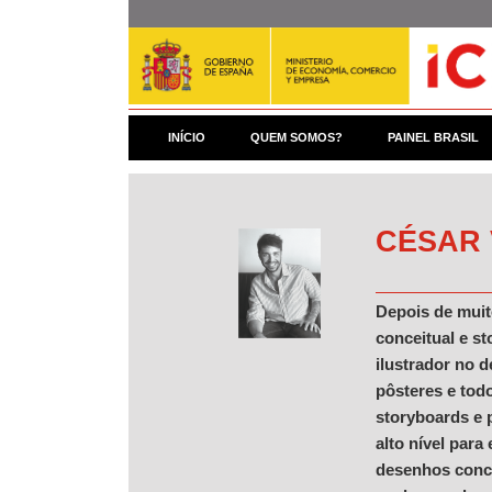
Pular
para
o
conteúdo
principal
INÍCIO
QUEM SOMOS?
PAINEL BRASIL
CÉSAR
Depois de muito
conceitual e s
ilustrador no d
pôsteres e tod
storyboards e 
alto nível par
desenhos concei