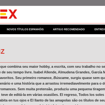
NOVOS TÍTULOS ESPANHÓIS
ARTIGO RECOMENDADO
ENTREV
IZ
que combina seu maior hobby, a escrita, com seu trabalho no set
e de seu tempo livre. Isabel Allende, Almudena Grandes, García
favoritos. Seu primeiro romance,
Búscame
, surgiu quase sem que
enário e uma história que a arrastou irremediavelmente para o d
 romances. Sem muita pretensão, produziu uma pequena tiragem 
teve de editá-la em várias ocasiões. El regreso, Todos los soles
ita en tus ojos e El llanto de las amapolas são os títulos de 