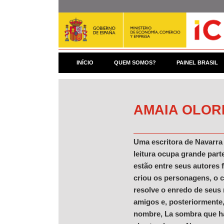
Pular
para
o
conteúdo
principal
INÍCIO
QUEM SOMOS?
PAINEL BRASIL
AMAIA OLOR
Uma escritora de Navarra 
leitura ocupa grande part
estão entre seus autores 
criou os personagens, o c
resolve o enredo de seus
amigos e, posteriormente, 
nombre, La sombra que hab